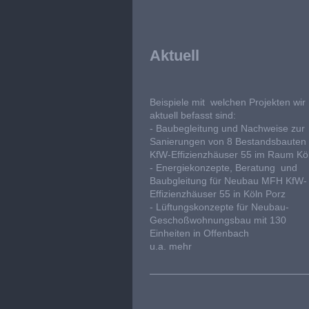
Aktuell
Beispiele mit welchen Projekten wir
aktuell befasst sind:
- Baubegleitung und Nachweise zur
Sanierungen von 8 Bestandsbauten
KfW-Effizienzhäuser 55 im Raum Kö
- Energiekonzepte, Beratung und
Baubgleitung für Neubau MFH KfW-
Effizienzhäuser 55 in Köln Porz
- Lüftungskonzepte für Neubau-
Geschoßwohnungsbau mit 130
Einheiten in Offenbach
u.a. mehr